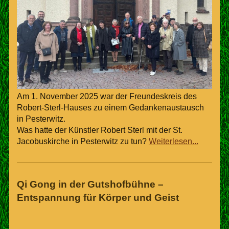
Am 1. November 2025 war der Freundeskreis des
Robert-Sterl-Hauses zu einem Gedankenaustausch
in Pesterwitz.
Was hatte der Künstler Robert Sterl mit der St.
Jacobuskirche in Pesterwitz zu tun?
Weiterlesen...
Qi Gong in der Gutshofbühne –
Entspannung für Körper und Geist